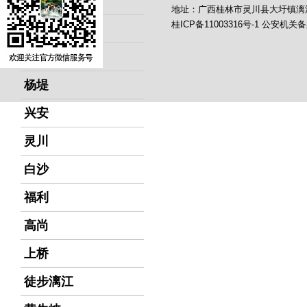
草坪乡
地址：广西桂林市灵川县大圩镇漓
桂ICP备11003316号-1
公安机关备
阳朔
兴坪
杨堤
兴安
灵川
白沙
福利
高尚
上桥
徒步漓江