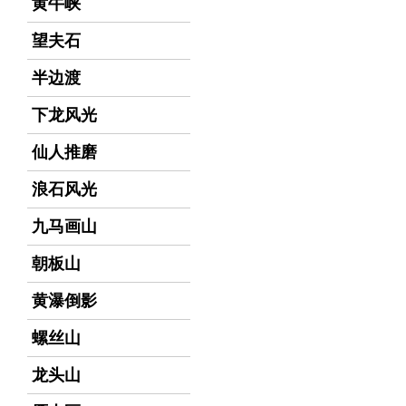
黄牛峡
望夫石
半边渡
下龙风光
仙人推磨
浪石风光
九马画山
朝板山
黄瀑倒影
螺丝山
龙头山