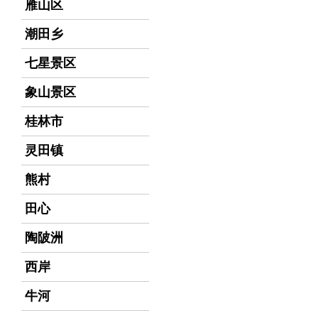
雁山区
潮田乡
七星景区
象山景区
桂林市
灵田镇
熊村
田心
陶陂洲
西岸
牛河