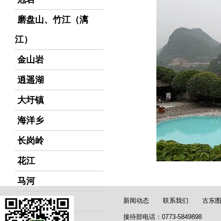
磨盘山、竹江（漓
江）
金山岩
逍遥湖
大圩镇
海洋乡
长岗岭
花江
马河
潮田河
新闻动态
联系我们
古东
接待部电话：0773-5849898