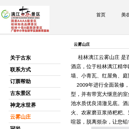
首页
美
云雾山庄
桂林漓江云雾山庄 是
关于古东
酒店，位于桂林漓江精华
联系方式
墙、小青瓦、红屋角、庭
订票帮助
2009年进行全面装修，
古东景区
型，并有带宽大惬意的室
池水质优良清澈见底。酒
神龙水世界
火、农家磨豆浆摏粑粑、
云雾山庄
喧嚣，脱离烦杂，让您铅
冠岩