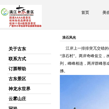
首页
美
浪石风光
江岸上一排排突兀交错的
关于古东
“浪石村”。两岸奇峰耸立
联系方式
列，峰峰相连，两岸群峰形
订票帮助
拂。
古东景区
神龙水世界
云雾山庄
冠岩