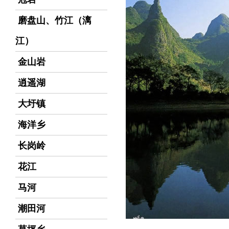
磨盘山、竹江（漓
江）
金山岩
逍遥湖
大圩镇
海洋乡
长岗岭
花江
马河
潮田河