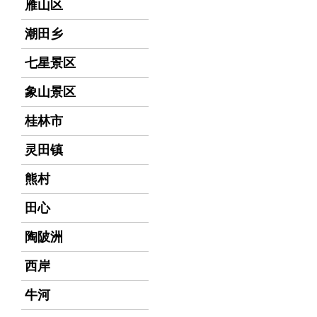
雁山区
潮田乡
七星景区
象山景区
桂林市
灵田镇
熊村
田心
陶陂洲
西岸
牛河