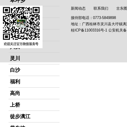
草坪乡
新闻动态
联系我们
古东
阳朔
接待部电话：0773-5849898
兴坪
地址：广西桂林市灵川县大圩镇漓
桂ICP备11003316号-1
公安机关备
杨堤
兴安
灵川
白沙
福利
高尚
上桥
徒步漓江