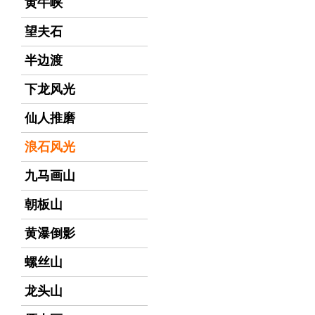
黄牛峡
望夫石
半边渡
下龙风光
仙人推磨
浪石风光
九马画山
朝板山
黄瀑倒影
螺丝山
龙头山