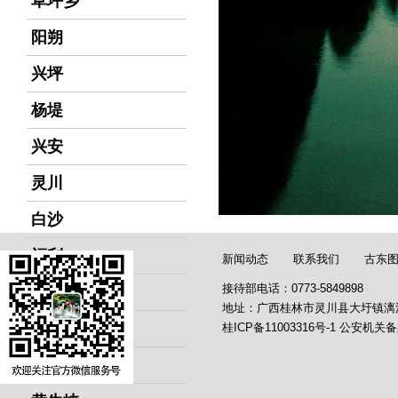
草坪乡
阳朔
兴坪
杨堤
兴安
灵川
白沙
福利
新闻动态
联系我们
古东
接待部电话：0773-5849898
高尚
地址：广西桂林市灵川县大圩镇漓
上桥
桂ICP备11003316号-1
公安机关备
徒步漓江