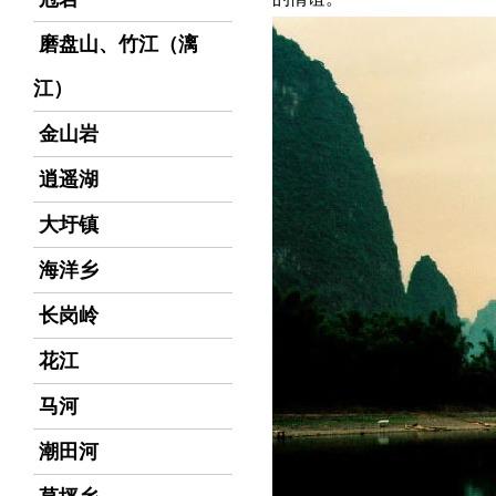
磨盘山、竹江（漓
江）
金山岩
逍遥湖
大圩镇
海洋乡
长岗岭
花江
马河
潮田河