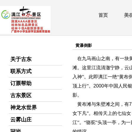
首页
美
黄瀑倒影
在九马画山之南，有一块
关于古东
滩。这里江流清澈宁静，云
联系方式
入神”。此即漓江一绝“黄布
订票帮助
顶上行”。
2000
年中国人民
古东景区
影。
黄布滩与朱壁滩之间，有
7
神龙水世界
女下凡”。相传天上的七仙
云雾山庄
江”。“骆驼”头顶一亭，为
冠岩
的情谊。