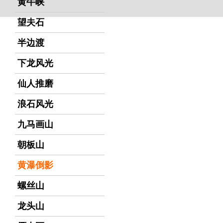
黄牛峡
望夫石
半边渡
下龙风光
仙人推磨
浪石风光
九马画山
朝板山
黄瀑倒影
螺丝山
龙头山