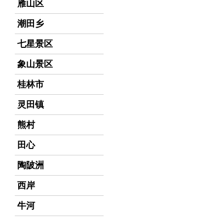
雁山区
潮田乡
七星景区
象山景区
桂林市
灵田镇
熊村
田心
陶陂洲
西岸
牛河