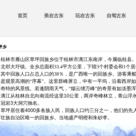
首页
美在古东
玩在古东
自驾古东
坪乡
桂林市雁山区草坪回族乡位于桂林市漓江东南岸
，今属临桂县
，北邻大圩镇。
全乡总面积
33.4
平方公里，下辖
3
个村委会和
1
个居
，其中回族人口占总人口的
38
％，是广西唯一的回族乡。游客乘
得是观景高潮的“序幕”。这里群峰屏立，中有一平坞，沿着西岸
幅奇特的风景线。若逢阴雨天气，“烟云绕万峰”的奇景有如淡墨
漓江从桂林自北向南流经这里
10
公里，两岸奇峰林立，青山浮
、冠岩
3
大洞穴驰名。
草坪居住着
4000
多各族人民，回族人口约三分之一，他们的先
西壮族自治区唯一的回族乡。当地盛产明橙和朱砂李。