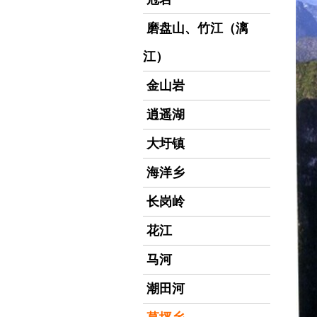
磨盘山、竹江（漓
江）
金山岩
逍遥湖
大圩镇
海洋乡
长岗岭
花江
马河
潮田河