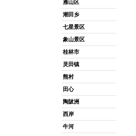
雁山区
潮田乡
七星景区
象山景区
桂林市
灵田镇
熊村
田心
陶陂洲
西岸
牛河