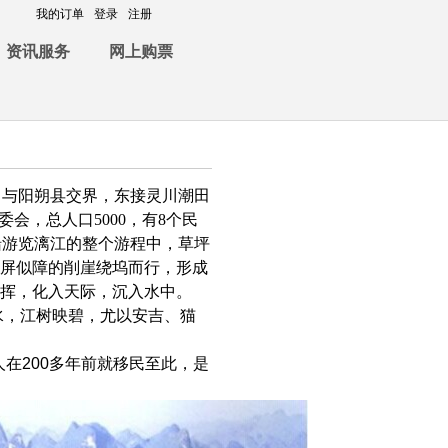
我的订单
登录
注册
资讯服务
网上购票
。与阳朔县交界，东接灵川潮田
委会，总人口
5000
，有
8
个民
船游览
漓江的整个游程中，草坪
如屏似障的削崖绕坞而行，形成
浑挥，化入天际，沉入水中。
水，江树映碧，尤以安吉、猫
人在
200
多年前就移民至此，是