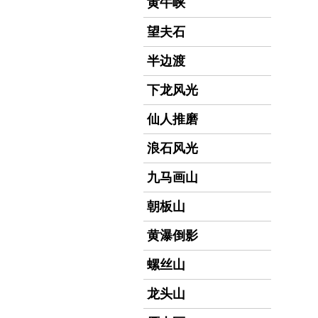
黄牛峡
望夫石
半边渡
下龙风光
仙人推磨
浪石风光
九马画山
朝板山
黄瀑倒影
螺丝山
龙头山