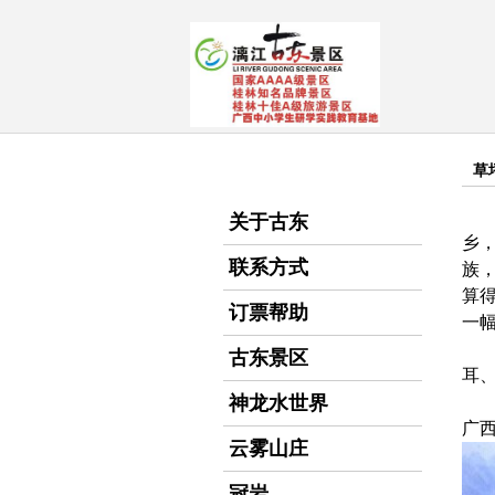
草
关于古东
乡
联系方式
族
算
订票帮助
一
古东景区
耳
神龙水世界
广
云雾山庄
冠岩