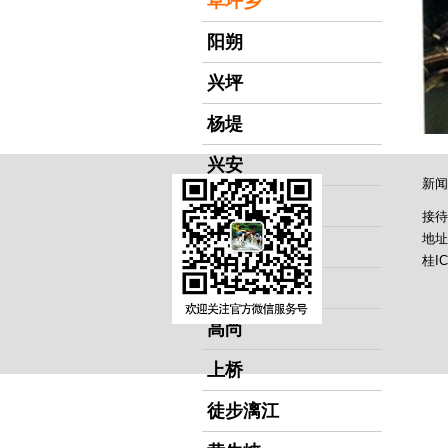
草坪乡
阳朔
兴坪
杨堤
兴安
新闻
灵川
接待
地址
白沙
桂IC
福利
高尚
上桥
徒步漓江