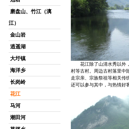
磨盘山、竹江（漓
江）
金山岩
逍遥湖
大圩镇
花江除了山清水秀以外
海洋乡
村等古村。周边古村落里中
走宗亲、宗族祭祖等相关传
长岗岭
还可以参与其中，与热情好
花江
马河
潮田河