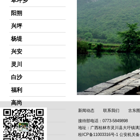
草坪乡
阳朔
兴坪
杨堤
兴安
灵川
白沙
福利
高尚
新闻动态
联系我们
古东
上桥
接待部电话：0773-5849898
徒步漓江
地址：广西桂林市灵川县大圩镇漓
桂ICP备11003316号-1
公安机关备