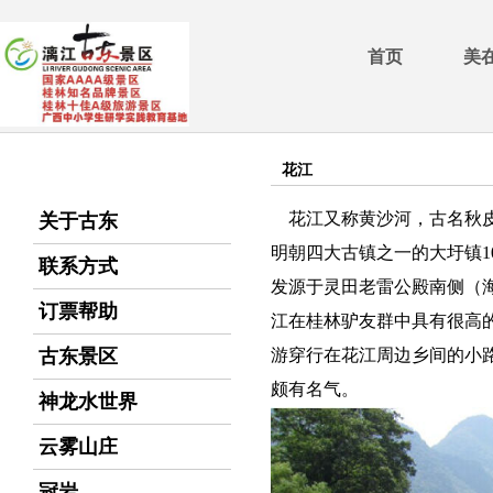
首页
美
花江
花江又称黄沙河，古名秋皮
关于古东
明朝四大古镇之一的大圩镇
联系方式
发源于灵田老雷公殿南侧（海
订票帮助
江在桂林驴友群中具有很高
古东景区
游穿行在花江周边乡间的小
颇有名气。
神龙水世界
云雾山庄
冠岩