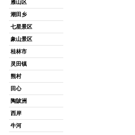
雁山区
潮田乡
七星景区
象山景区
桂林市
灵田镇
熊村
田心
陶陂洲
西岸
牛河