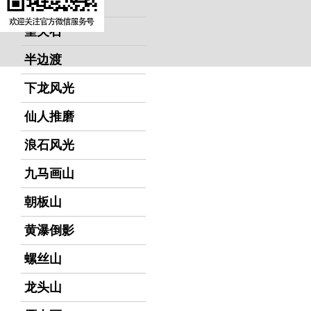
黄牛峡
望夫石
半边渡
下龙风光
仙人推磨
浪石风光
九马画山
朝板山
黄瀑倒影
螺丝山
龙头山