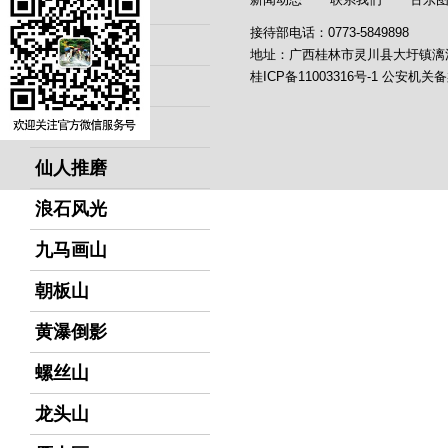
黄牛峡
接待部电话：0773-5849898
望夫石
地址：广西桂林市灵川县大圩镇漓
桂ICP备11003316号-1
公安机关备
半边渡
下龙风光
仙人推磨
浪石风光
九马画山
朝板山
黄瀑倒影
螺丝山
龙头山