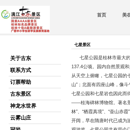
首页
美
七星景区
七星公园是桂林市最大
关于古东
137.4
公顷。园内自然景观和
联系方式
从天空上俯瞰，七星公园的
订票帮助
山
”
；北面有四座山峰，像斗
古东景区
七星公园和七星岩也因此而
——
桂海碑林博物馆。著名
神龙水世界
林
”
、
“
栖霞真境
”
、
“
壶山赤霞
”
云雾山庄
开阔，早在隋唐时代已成为
冠岩
观游览。七星公园共有四个