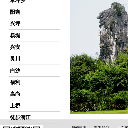
草坪乡
阳朔
兴坪
杨堤
兴安
灵川
白沙
福利
高尚
上桥
徒步漓江
新闻动态
联系我们
古东