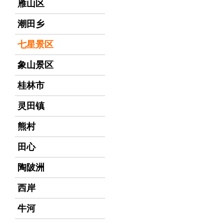
雁山区
潮田乡
七星景区
象山景区
桂林市
灵田镇
熊村
田心
陶陂洲
西岸
牛河