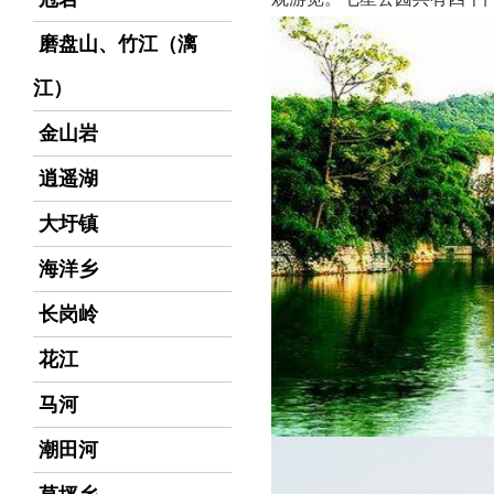
磨盘山、竹江（漓
江）
金山岩
逍遥湖
大圩镇
海洋乡
长岗岭
花江
马河
潮田河