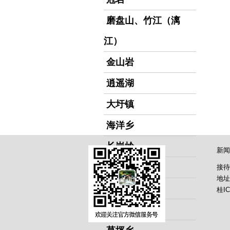
磨盘山、竹江（漓
江）
金山岩
逍遥湖
大圩镇
海洋乡
长岗岭
新闻
花江
接待
地址
马河
桂IC
潮田河