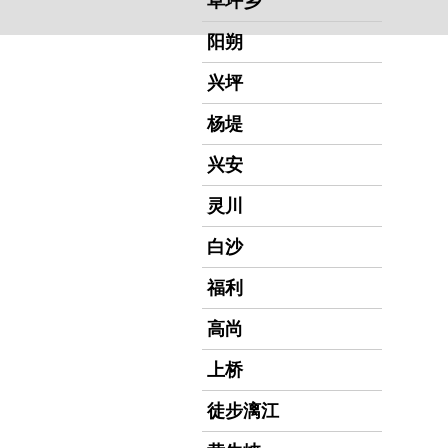
草坪乡
阳朔
兴坪
杨堤
兴安
灵川
白沙
福利
高尚
上桥
徒步漓江