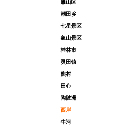
雁山区
潮田乡
七星景区
象山景区
桂林市
灵田镇
熊村
田心
陶陂洲
西岸
牛河