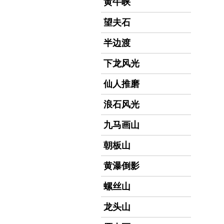
黄牛峡
望夫石
半边渡
下龙风光
仙人推磨
浪石风光
九马画山
朝板山
黄瀑倒影
螺丝山
龙头山