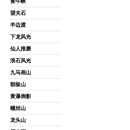
黄牛峡
望夫石
半边渡
下龙风光
仙人推磨
浪石风光
九马画山
朝板山
黄瀑倒影
螺丝山
龙头山