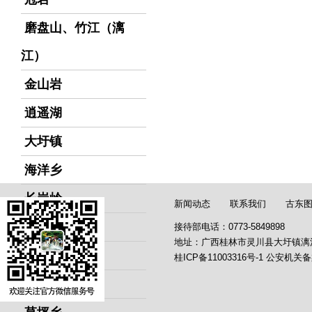
磨盘山、竹江（漓
江）
金山岩
逍遥湖
大圩镇
海洋乡
长岗岭
新闻动态
联系我们
古东
花江
接待部电话：0773-5849898
地址：广西桂林市灵川县大圩镇漓
马河
桂ICP备11003316号-1
公安机关备
潮田河