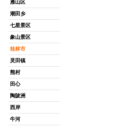
雁山区
潮田乡
七星景区
象山景区
桂林市
灵田镇
熊村
田心
陶陂洲
西岸
牛河