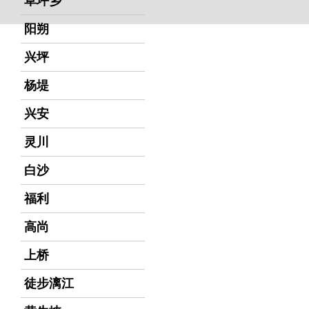
草坪乡
阳朔
兴坪
杨堤
兴安
灵川
白沙
福利
高尚
上桥
徒步漓江