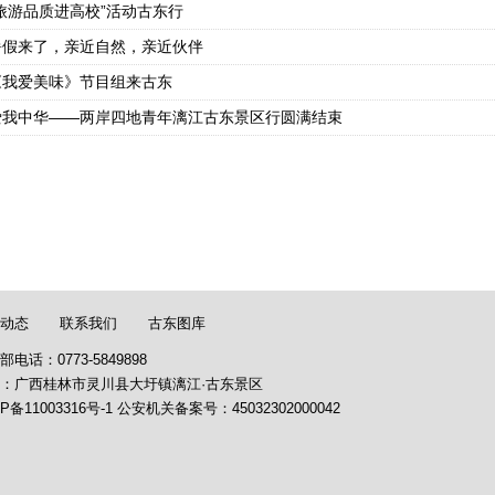
“旅游品质进高校”活动古东行
暑假来了，亲近自然，亲近伙伴
《我爱美味》节目组来古东
爱我中华——两岸四地青年漓江古东景区行圆满结束
动态
联系我们
古东图库
部电话：0773-5849898
：广西桂林市灵川县大圩镇漓江·古东景区
P备11003316号-1
公安机关备案号：
45032302000042