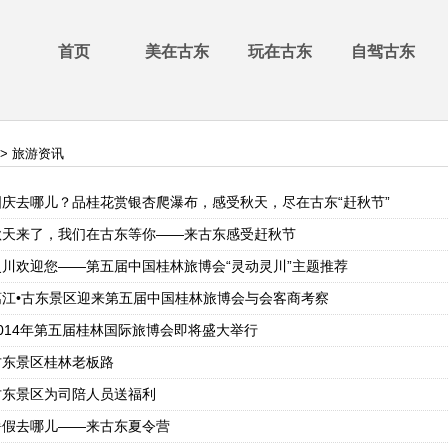
首页
美在古东
玩在古东
自驾古东
> 旅游资讯
国庆去哪儿？品桂花赏银杏爬瀑布，感受秋天，尽在古东“赶秋节”
秋天来了，我们在古东等你——来古东感受赶秋节
灵川欢迎您——第五届中国桂林旅博会“灵动灵川”主题推荐
漓江•古东景区迎来第五届中国桂林旅博会与会客商考察
2014年第五届桂林国际旅博会即将盛大举行
古东景区桂林老板路
古东景区为司陪人员送福利
暑假去哪儿——来古东夏令营