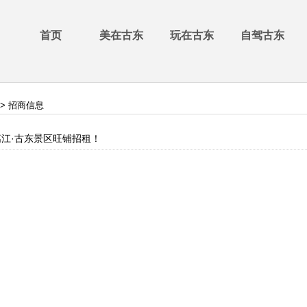
首页
美在古东
玩在古东
自驾古东
> 招商信息
漓江·古东景区旺铺招租！