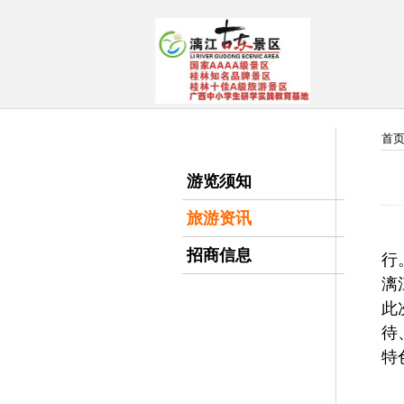
首
游览须知
旅游资讯
招商信息
行
漓
此
待
特