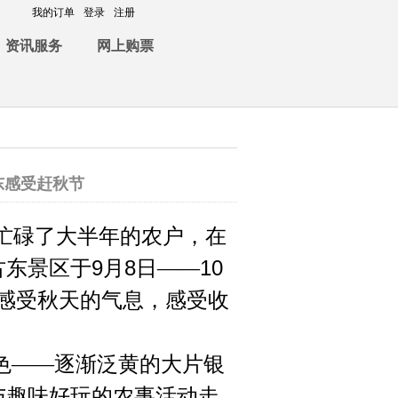
我的订单
登录
注册
资讯服务
网上购票
东感受赶秋节
忙碌了大半年的农户，在
9
8
10
古东景区于
月
日——
客感受秋天的气息，感受收
色——逐渐泛黄的大片银
与趣味好玩的农事活动走