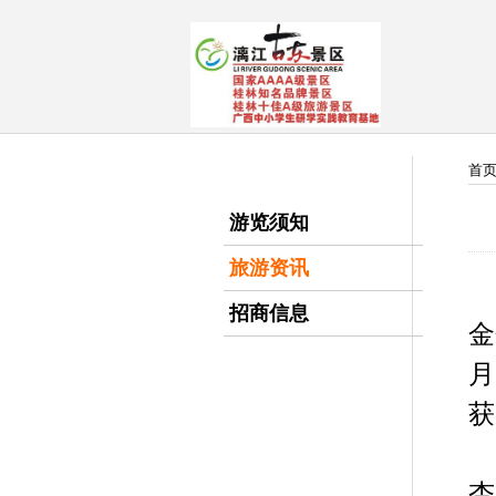
首
游览须知
旅游资讯
招商信息
金
月
获
杏