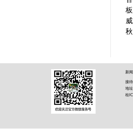
板
威
秋
新闻
接待
地址
桂IC