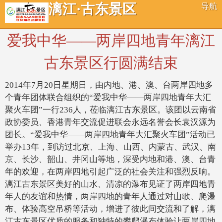
漓江·古东景区
导航
爱我中华——两岸四地青年漓江
古东景区行圆满结束
2014
年
7
月
20
日星期日，由内地、港、澳、台两岸四地多
个青年团体联合组织的“爱我中华——两岸四地青年大汇
聚火车团”一行
236
人，莅临漓江古东景区。该团以云南省
政协委员、香港青年交流促进联会永远名誉会长袁汉源为
团长。“爱我中华——两岸四地青年大汇聚火车团”活动已
举办
13
年，到访过北京、上海、山西、内蒙古、武汉、南
京、长沙、韶山、井冈山等地，深受内地和港、澳、台青
年的欢迎，在两岸四地引起广泛的社会关注和强烈反响。
漓江古东景区美好的山水、清凉的瀑布见证了两岸四地青
年人的友谊和热情，两岸四地的青年人通过对山歌、爬瀑
布、体验高空吊桥等活动，增进了彼此间交流和了解，漓
江古东景区优质的服务和独特的攀爬瀑布体验让两岸四地