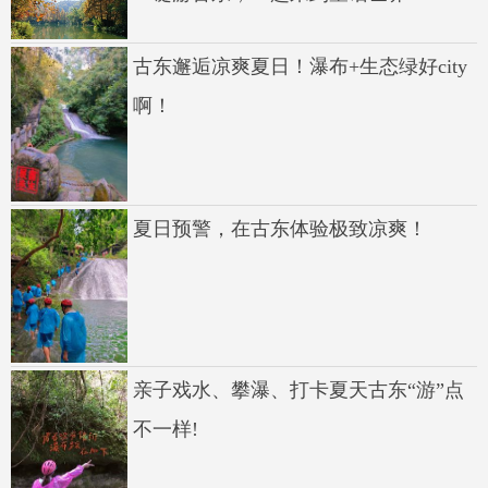
古东邂逅凉爽夏日！瀑布+生态绿好city
啊！
夏日预警，在古东体验极致凉爽！
亲子戏水、攀瀑、打卡夏天古东“游”点
不一样!