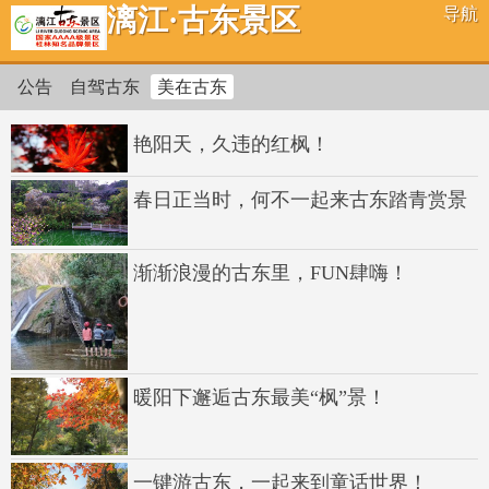
漓江·古东景区
导航
公告
自驾古东
美在古东
艳阳天，久违的红枫！
春日正当时，何不一起来古东踏青赏景
渐渐浪漫的古东里，FUN肆嗨！
暖阳下邂逅古东最美“枫”景！
一键游古东，一起来到童话世界！