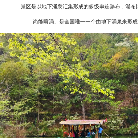
景区是以地下涌泉汇集形成的多级串连瀑布，瀑布比
尚能喷涌、是全国唯一一个由地下涌泉来形成