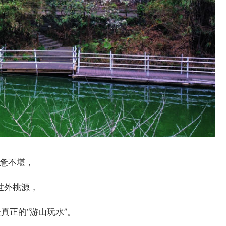
惫不堪，
世外桃源，
真正的“游山玩水”。