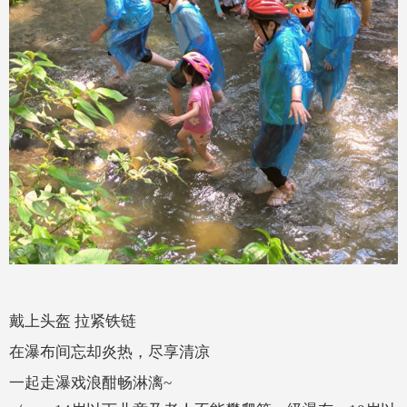
戴上头盔 拉紧铁链
在瀑布间忘却炎热，尽享清凉
一起走瀑戏浪酣畅淋漓~