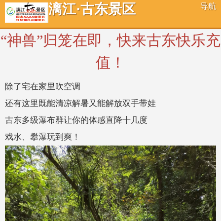
漓江·古东景区
导航
“神兽”归笼在即，快来古东快乐充
值！
除了宅在家里吹空调
还有这里既能清凉解暑又能解放双手带娃
古东多级瀑布群让你的体感直降十几度
戏水、攀瀑玩到爽！