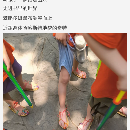
走进书里的世界
攀爬多级瀑布溯溪而上
近距离体验喀斯特地貌的奇特