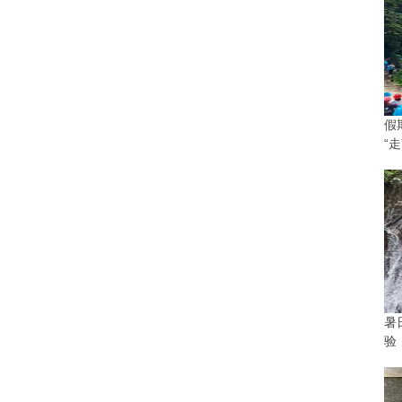
假
“走
暑
验