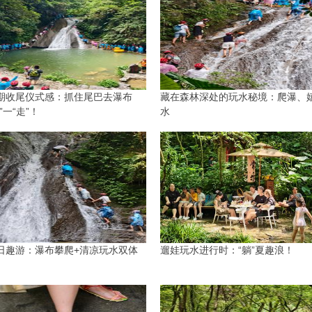
期收尾仪式感：抓住尾巴去瀑布
藏在森林深处的玩水秘境：爬瀑、
”一“走”！
水
日趣游：瀑布攀爬+清凉玩水双体
遛娃玩水进行时：“躺”夏趣浪！