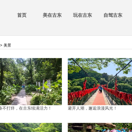
首页
美在古东
玩在古东
自驾古东
> 美景
春不打烊，在古东续满活力！
避开人潮，邂逅浪漫风光！