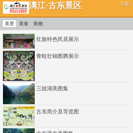
漓江·古东景区
导航
美景
美食
美物
壮族特色民居展示
青蛙壮锦图腾展示
三姐湖美图集
古东简介及导览图