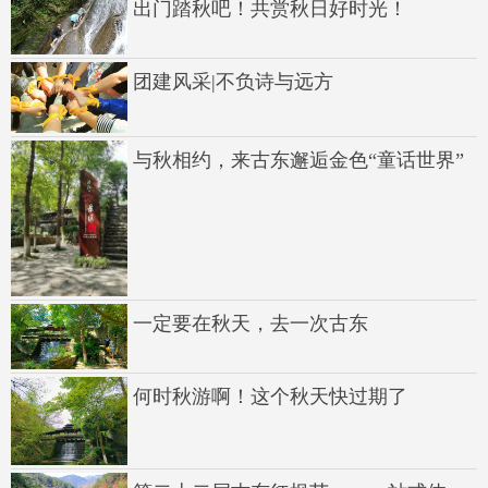
出门踏秋吧！共赏秋日好时光！
团建风采|不负诗与远方
与秋相约，来古东邂逅金色“童话世界”
一定要在秋天，去一次古东
何时秋游啊！这个秋天快过期了