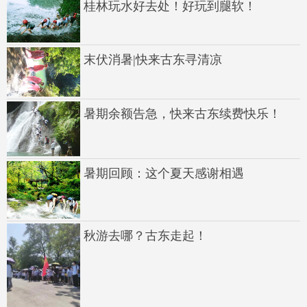
桂林玩水好去处！好玩到腿软！
末伏消暑|快来古东寻清凉
暑期余额告急，快来古东续费快乐！
暑期回顾：这个夏天感谢相遇
秋游去哪？古东走起！