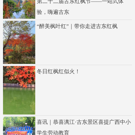
第二十二届古东红枫节——一站式体
验，嗨遍古东
“醉美枫叶红”｜带你走进古东红枫
冬日红枫红似火！
喜讯｜恭喜漓江·古东景区喜提广西中小
学生劳动教育