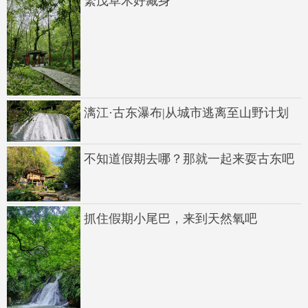
繁茂草木好藏身
漓江·古东瀑布|从城市逃离至山野计划
不知道假期去哪？那就一起来耍古东吧
抓住假期小尾巴，来到天然氧吧