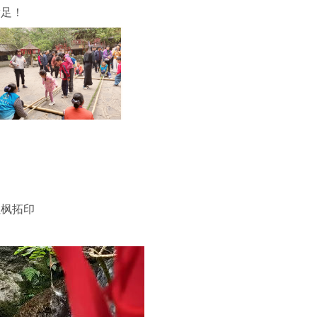
满足！
红枫拓印