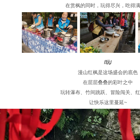
在赏枫的同时，玩得尽兴，吃得
/玩/
漫山红枫是这场盛会的底色
在层层叠叠的彩叶之中
玩转瀑布、竹间跳跃、冒险闯关、
让快乐这里蔓延~