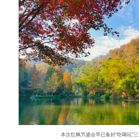
本次红枫节盛会早已备好“吃喝玩”