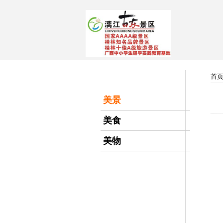
首
美景
美食
美物