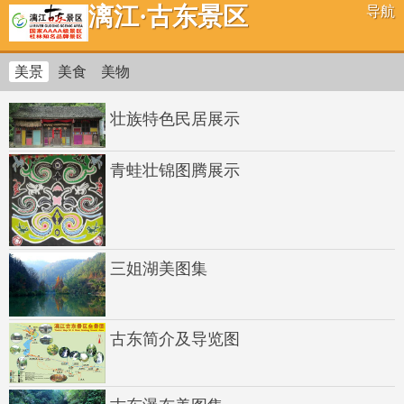
漓江·古东景区
导航
美景
美食
美物
壮族特色民居展示
青蛙壮锦图腾展示
三姐湖美图集
古东简介及导览图