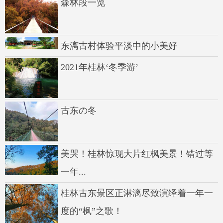
森林段一览
东漓古村体验平淡中的小美好
2021年桂林‘冬季游’
古东の冬
美哭！桂林惊现大片红枫美景！错过等
一年...
桂林古东景区正淋漓尽致演绎着一年一
度的“枫”之歌！