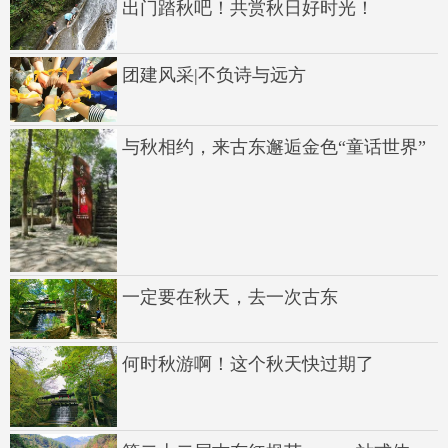
出门踏秋吧！共赏秋日好时光！
团建风采|不负诗与远方
与秋相约，来古东邂逅金色“童话世界”
一定要在秋天，去一次古东
何时秋游啊！这个秋天快过期了