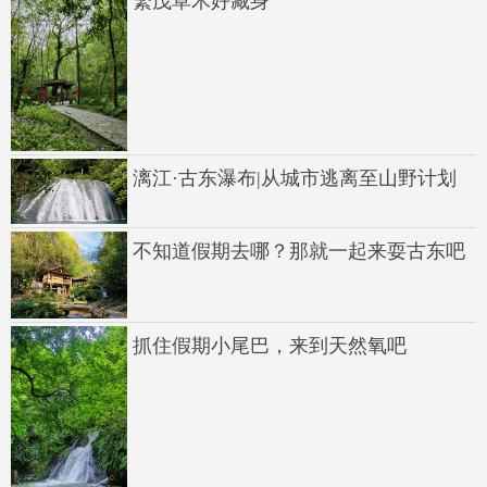
繁茂草木好藏身
漓江·古东瀑布|从城市逃离至山野计划
不知道假期去哪？那就一起来耍古东吧
抓住假期小尾巴，来到天然氧吧