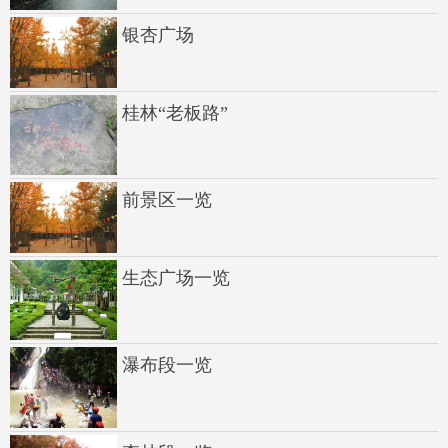
银杏广场
桂林“老板路”
前景区一览
生态广场一览
瀑布段一览