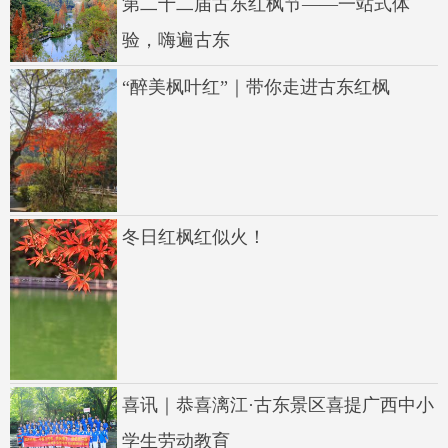
第二十二届古东红枫节——一站式体
验，嗨遍古东
“醉美枫叶红”｜带你走进古东红枫
冬日红枫红似火！
喜讯｜恭喜漓江·古东景区喜提广西中小
学生劳动教育