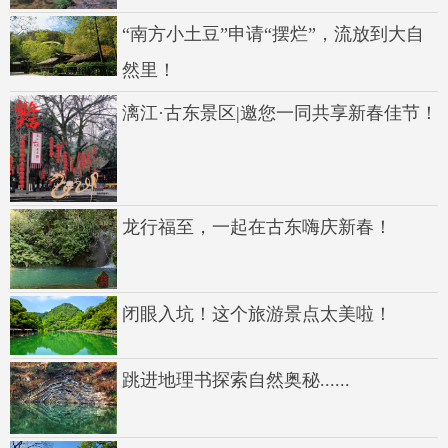
“南方小土豆”申请“摆烂”，流放到大自
然里！
漓江·古东景区|邀您一同共享新春佳节！
龙行福至，一起在古东嗨庆新春！
闭眼入坑！这个旅游景点太美啦！
跳进地理书探索自然奥秘......