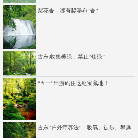
梨花香，哪有爬瀑布“香”
古东|收集美绿，禁止“焦绿”
“五一”出游码住这处宝藏地！
古东“户外疗养法”：吸氧、徒步、攀瀑