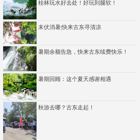
桂林玩水好去处！好玩到腿软！
末伏消暑|快来古东寻清凉
暑期余额告急，快来古东续费快乐！
暑期回顾：这个夏天感谢相遇
秋游去哪？古东走起！