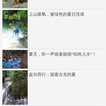
上山吸氧，被绿色的夏日洗涤
夏天，听一声孩童嬉闹“咕咚入水”！
趁兴而行，探索古东的夏