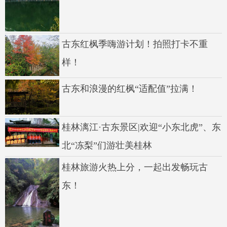
古东红枫季嗨游计划！拍照打卡不重
样！
古东和浪漫的红枫“适配值”拉满！
桂林漓江·古东景区|欢迎“小东北虎”、东
北“冻梨”们游壮美桂林
桂林旅游火热上分，一起出发畅玩古
东！