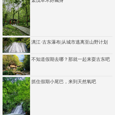
繁茂草木好藏身
漓江·古东瀑布|从城市逃离至山野计划
不知道假期去哪？那就一起来耍古东吧
抓住假期小尾巴，来到天然氧吧