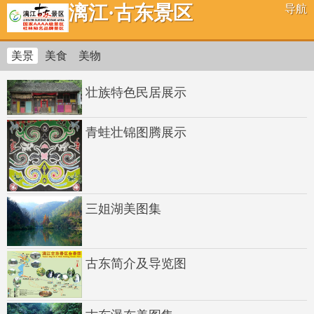
漓江·古东景区
导航
美景
美食
美物
壮族特色民居展示
青蛙壮锦图腾展示
三姐湖美图集
古东简介及导览图