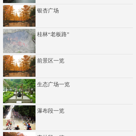
银杏广场
桂林“老板路”
前景区一览
生态广场一览
瀑布段一览