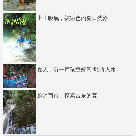
上山吸氧，被绿色的夏日洗涤
夏天，听一声孩童嬉闹“咕咚入水”！
趁兴而行，探索古东的夏