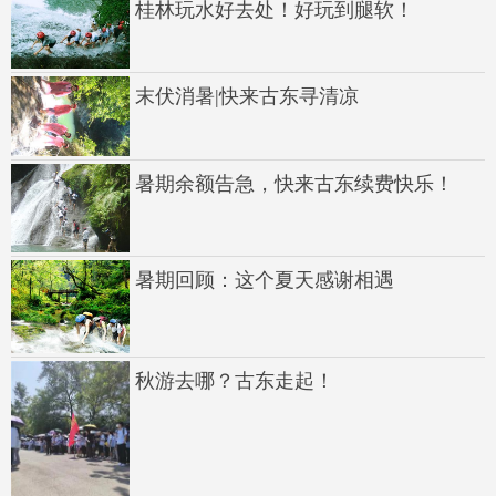
桂林玩水好去处！好玩到腿软！
末伏消暑|快来古东寻清凉
暑期余额告急，快来古东续费快乐！
暑期回顾：这个夏天感谢相遇
秋游去哪？古东走起！