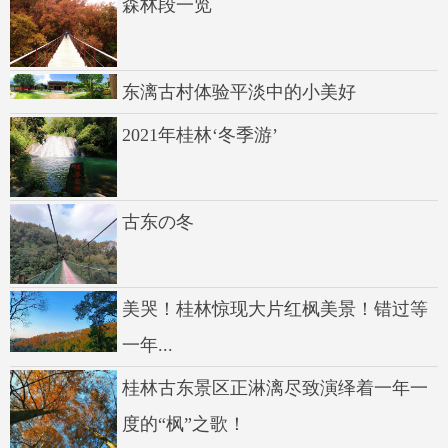
森林段一览
东漓古村体验平淡中的小美好
2021年桂林‘冬季游’
古东の冬
美哭！桂林惊现大片红枫美景！错过等
一年...
桂林古东景区正淋漓尽致演绎着一年一
度的“枫”之歌！