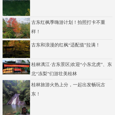
古东红枫季嗨游计划！拍照打卡不重
样！
古东和浪漫的红枫“适配值”拉满！
桂林漓江·古东景区|欢迎“小东北虎”、东
北“冻梨”们游壮美桂林
桂林旅游火热上分，一起出发畅玩古
东！