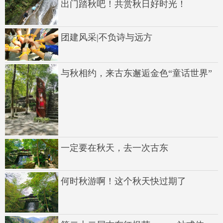
出门踏秋吧！共赏秋日好时光！
团建风采|不负诗与远方
与秋相约，来古东邂逅金色“童话世界”
一定要在秋天，去一次古东
何时秋游啊！这个秋天快过期了