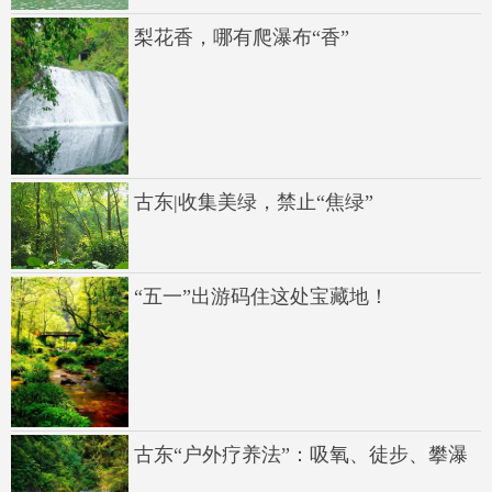
梨花香，哪有爬瀑布“香”
古东|收集美绿，禁止“焦绿”
“五一”出游码住这处宝藏地！
古东“户外疗养法”：吸氧、徒步、攀瀑