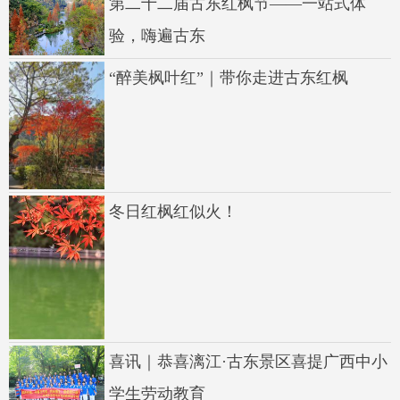
第二十二届古东红枫节——一站式体
验，嗨遍古东
“醉美枫叶红”｜带你走进古东红枫
冬日红枫红似火！
喜讯｜恭喜漓江·古东景区喜提广西中小
学生劳动教育