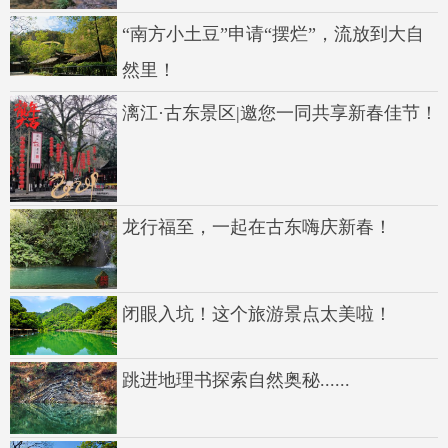
“南方小土豆”申请“摆烂”，流放到大自
然里！
漓江·古东景区|邀您一同共享新春佳节！
龙行福至，一起在古东嗨庆新春！
闭眼入坑！这个旅游景点太美啦！
跳进地理书探索自然奥秘......