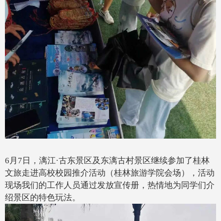
6月7日，
漓江·
古东景
区及东漓古村景区继续参加了桂林
文旅走进高校
校园推介活动（桂林旅游学院会场
），活动
现场我们的工作人员通过发放宣传册，热情
地
为同学们介
绍景区的特色玩法。