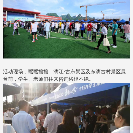
活动现场，熙熙攘攘，漓江
·
古东景
区及东漓古村景区展
台前，学生、老师们往来咨询
络绎不绝。