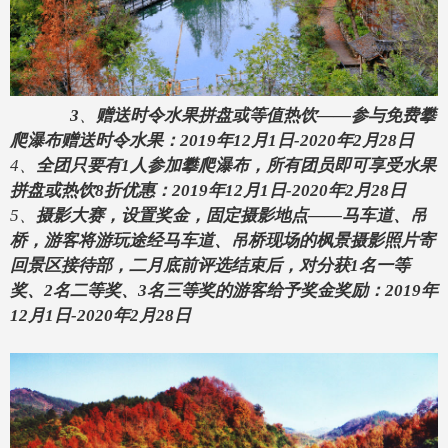
3
、
赠送时令水果拼盘或等值热饮——参与免费攀
爬瀑布赠送时令水果：2019年12月1日-2020年2月28日
4、
全团只要有
1人参加攀爬瀑布，所有团员即可享受水果
拼盘或热饮8折优惠：2019年12月1日-2020年2月28日
5、
摄影大赛，设置奖金，固定摄影地点——马车道、吊
桥，游客将游玩途经马车道、吊桥现场的枫景摄影照片寄
回景区接待部，二月底前评选结束后，对分获1名一等
奖、2名二等奖、3名三等奖的游客给予奖金奖励：2019年
12月1日-2020年2月28日