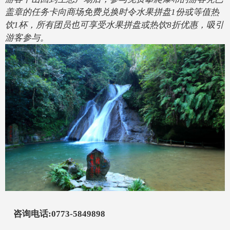
盖章的任务卡
向
商场
免费兑换
时令水果拼盘
1份或等值热
饮1杯，所有团员也可享受水果拼盘或热饮8折优惠
，
吸引
游客参与。
咨询电话
:0773-5849898