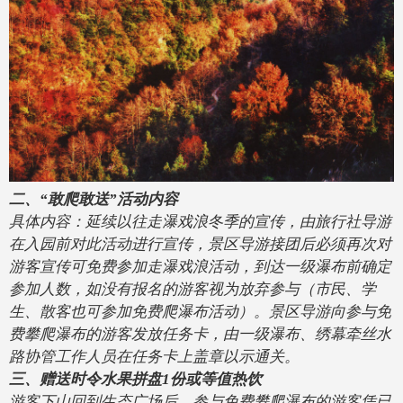
二、
“敢爬敢送”活动内容
具体内容：延续以往走瀑戏浪冬季的宣传，由旅行社导游
在入园前对此活动进行宣传，景区导游接团后必须再次对
游客宣传可免费参加走瀑戏浪活动，到达一级瀑布前确定
参加人数，如没有报名的游客视为放弃参与（市民、学
生、散客也可参加免费爬瀑布活动）。景区导游向参与免
费攀爬瀑布的游客发放任务卡，由一级瀑布、绣幕牵丝水
路协管工作人员在任务卡上盖章以示通关。
三、赠送时令水果拼盘
1份或等值热饮
游客
下山回到生态广场后
，
参与免费攀爬瀑布的游客
凭
已