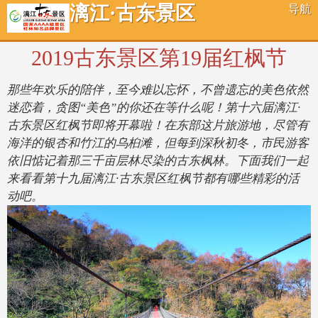
漓江·古东景区
导航
2019古东景区第19届红枫节
那些年欢乐的陪伴，至今难以忘怀，不曾遗忘的美色依然
迷恋着，贪图“美色”的你还在等什么呢！第十六届漓江·
古东景区红枫节即将开幕啦！在东部这片旅游地，尽管有
海洋的银杏和竹江的乌桕滩，但每到深秋初冬，市民游客
依旧惦记着那三千亩层林尽染的古东枫林。下面我们一起
来看看第十九届漓江·古东景区红枫节都有哪些精彩的活
动吧。