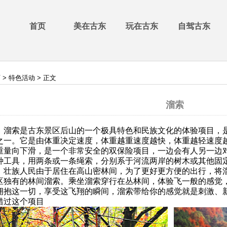
首页
美在古东
玩在古东
自驾古东
页
>
特色活动
> 正文
溜索
溜索是古东景区后山的一个极具特色和民族文化的体验项目，
之一。它是由体重决定速度，体重越重速度越快，体重越轻速度
重量向下滑，是一个非常安全的双保险项目，一边会有人另一边
种工具，用两条或一条绳索，分别系于河流两岸的树木或其他固
。壮族人民由于居住在高山密林间，为了更好更方便的出行，将
区独有的林间溜索。乘坐溜索穿行在丛林间，体验飞一般的感觉
拥抱这一切，享受这飞翔的瞬间，溜索带给你的感觉就是刺激、
错过这个项目