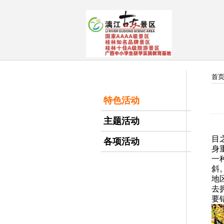
首
特色活动
主题活动
目
各项活动
身
一
斜
地
去
要