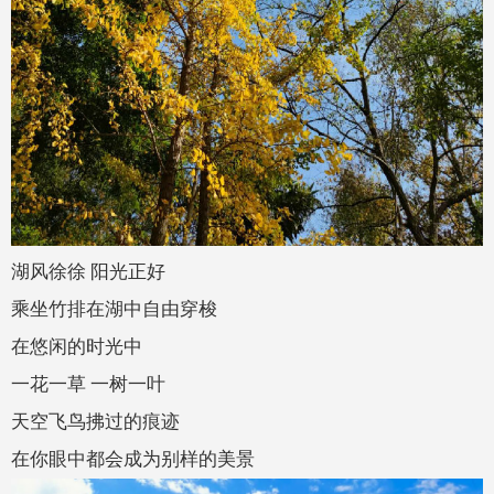
湖风徐徐 阳光正好
乘坐竹排在湖中自由穿梭
在悠闲的时光中
一花一草 一树一叶
天空飞鸟拂过的痕迹
在你眼中都会成为别样的美景