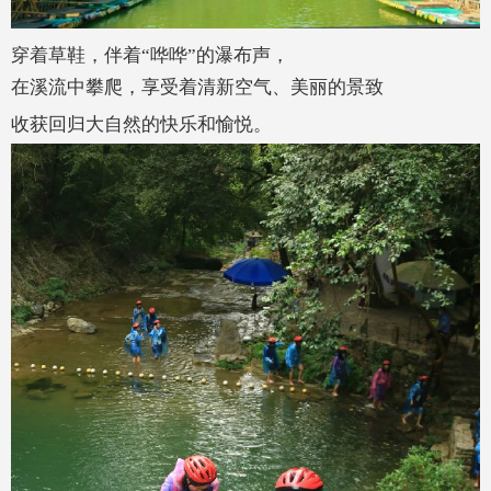
穿着草鞋，伴
着“哗哗”的瀑布声，
在溪流中攀爬，
享受着清新空气、美丽的景致
收获回归大自然的快乐和愉悦。